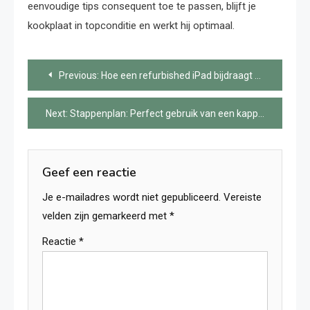
eenvoudige tips consequent toe te passen, blijft je
kookplaat in topconditie en werkt hij optimaal.
Bericht
Previous:
Hoe een refurbished iPad bijdraagt aan duurzaamheid
navigatie
Next:
Stappenplan: Perfect gebruik van een kappenbril
Geef een reactie
Je e-mailadres wordt niet gepubliceerd.
Vereiste
velden zijn gemarkeerd met
*
Reactie
*