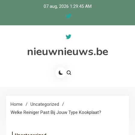
Skip
07 aug, 2026
1:29:45 AM
to
content
nieuwnieuws.be
Home
Uncategorized
Welke Reiniger Past Bij Jouw Type Kookplaat?