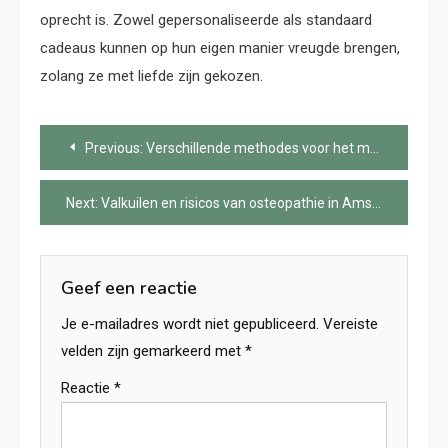
oprecht is. Zowel gepersonaliseerde als standaard
cadeaus kunnen op hun eigen manier vreugde brengen,
zolang ze met liefde zijn gekozen.
Bericht
Previous:
Verschillende methodes voor het maken van Leberkäse
navigatie
Next:
Valkuilen en risicos van osteopathie in Amsterdam
Geef een reactie
Je e-mailadres wordt niet gepubliceerd.
Vereiste
velden zijn gemarkeerd met
*
Reactie
*