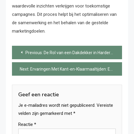
waardevolle inzichten verkrijgen voor toekomstige
campagnes. Dit proces helpt bij het optimaliseren van
de samenwerking en het behalen van de gestelde
marketingdoelen.
Bericht
Previous:
De Rol van een Dakdekker in Harderwijk Uitgelegd
navigatie
Next:
Ervaringen Met Kant-en-Klaarmaaltijden: Een Praktijkcase
Geef een reactie
Je e-mailadres wordt niet gepubliceerd.
Vereiste
velden zijn gemarkeerd met
*
Reactie
*