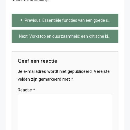
Bericht
Previous:
Essentiële functies van een goede salon agenda app
navigatie
Next:
Vorkstop en duurzaamheid: een kritische kijk
Geef een reactie
Je e-mailadres wordt niet gepubliceerd.
Vereiste
velden zijn gemarkeerd met
*
Reactie
*