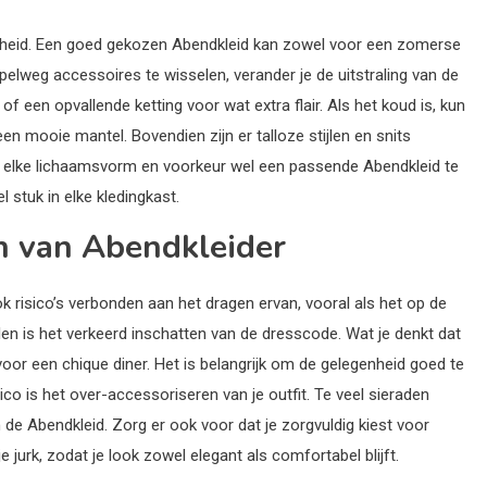
digheid. Een goed gekozen Abendkleid kan zowel voor een zomerse
pelweg accessoires te wisselen, verander je de uitstraling van de
f een opvallende ketting voor wat extra flair. Als het koud is, kun
een mooie mantel. Bovendien zijn er talloze stijlen en snits
voor elke lichaamsvorm en voorkeur wel een passende Abendkleid te
l stuk in elke kledingkast.
en van Abendkleider
k risico’s verbonden aan het dragen ervan, vooral als het op de
len is het verkeerd inschatten van de dresscode. Wat je denkt dat
 voor een chique diner. Het is belangrijk om de gelegenheid goed te
ico is het over-accessoriseren van je outfit. Te veel sieraden
 de Abendkleid. Zorg er ook voor dat je zorgvuldig kiest voor
je jurk, zodat je look zowel elegant als comfortabel blijft.